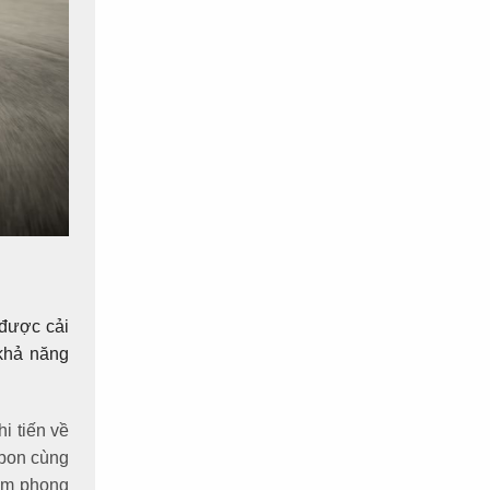
 được cải
 khả năng
i tiến về
abon cùng
hêm phong