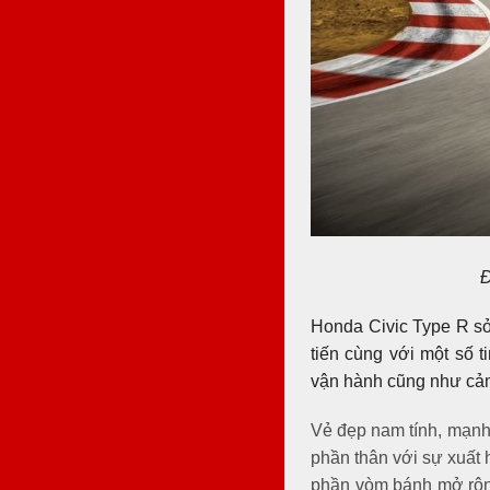
Đ
Honda Civic Type R sở
tiến cùng với một số t
vận hành cũng như cảm
Vẻ đẹp nam tính, mạnh 
phần thân với sự xuất
phần vòm bánh mở rộng