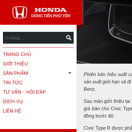
TRANG CHỦ
GIỚI THIỆU
SẢN PHẨM
Phiên bản hiệu suất c
sản xuất giới hạn và 
TIN TỨC
Benz.
TƯ VẤN - HỎI ĐÁP
DỊCH VỤ
Sau màn giới thiệu tạ
giá bán cho Civic Ty
LIÊN HỆ
đồng trước đó.
Civic Type R được phân