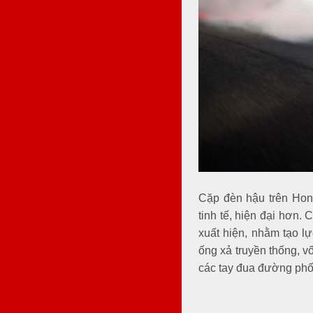
Cặp đèn hậu trên Hon
tinh tế, hiện đại hơn.
xuất hiện, nhằm tạo l
ống xả truyền thống, 
các tay đua đường phố