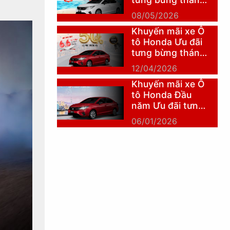
5
08/05/2026
Khuyến mãi xe Ô
tô Honda Ưu đãi
tưng bừng tháng
4
12/04/2026
Khuyến mãi xe Ô
tô Honda Đầu
năm Ưu đãi tưng
bừng
06/01/2026