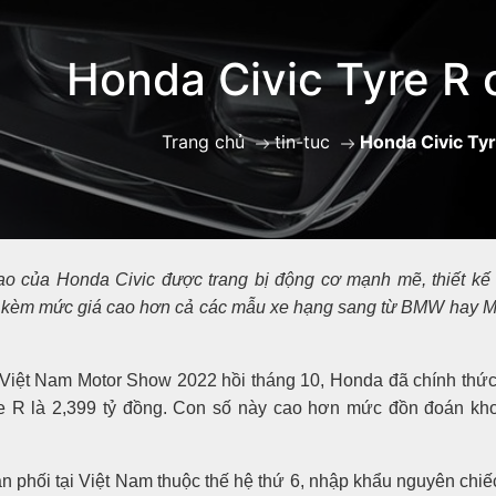
Honda Civic Tyre R 
Trang chủ
tin-tuc
Honda Civic Tyr
ao của Honda Civic được trang bị động cơ mạnh mẽ, thiết kế 
đi kèm mức giá cao hơn cả các mẫu xe hạng sang từ BMW hay 
i Việt Nam Motor Show 2022 hồi tháng 10, Honda đã chính thứ
pe R là 2,399 tỷ đồng. Con số này cao hơn mức đồn đoán kho
 phối tại Việt Nam thuộc thế hệ thứ 6, nhập khẩu nguyên chiế