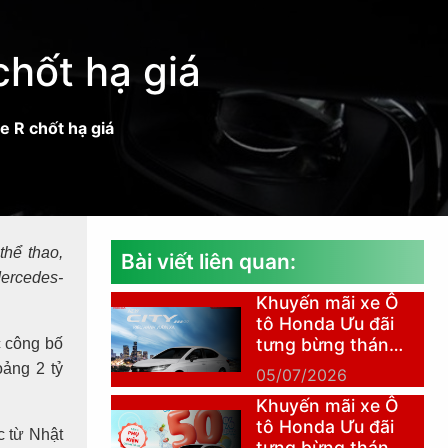
chốt hạ giá
e R chốt hạ giá
thể thao,
Bài viết liên quan:
Mercedes-
Khuyến mãi xe Ô
tô Honda Ưu đãi
tưng bừng tháng
c công bố
7
ảng 2 tỷ
05/07/2026
Khuyến mãi xe Ô
tô Honda Ưu đãi
c từ Nhật
tưng bừng tháng