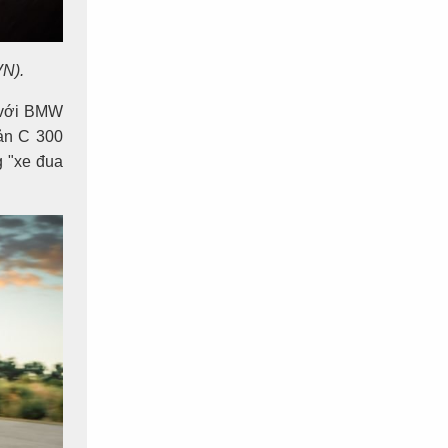
VN).
o với BMW
bản C 300
 "xe đua