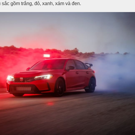
 sắc gồm trắng, đỏ, xanh, xám và đen.