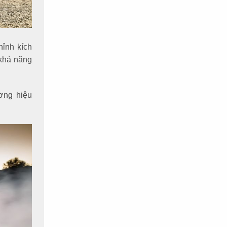
ỉnh kích
 khả năng
ơng hiệu