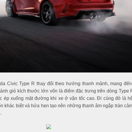
da Civic Type R thay đổi theo hướng thanh mảnh, mang đến 
 Cánh gió kích thước lớn vốn là điểm đặc trưng trên dòng Type R
ực ép xuống mặt đường khi xe ở vận tốc cao. Đi cùng đó là h
vốn khác biệt và hứa hẹn tạo nên những thanh âm ngập tràn cả
.