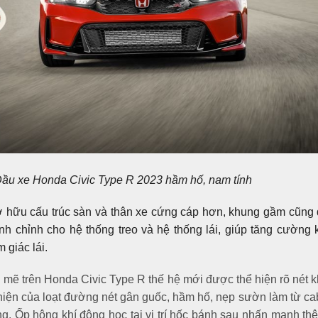
ầu xe Honda Civic Type R 2023 hầm hố, nam tính
 hữu cấu trúc sàn và thân xe cứng cáp hơn, khung gầm cũng
inh chỉnh cho hệ thống treo và hệ thống lái, giúp tăng cường
 giác lái.
mẽ trên Honda Civic Type R thế hệ mới được thể hiện rõ nét kh
 hiện của loạt đường nét gân guốc, hầm hố, nẹp sườn làm từ c
. Ốp hông khí động học tại vị trí hốc bánh sau nhấn mạnh t