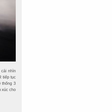
cái nhìn
 tiếp tục
ệ thống 3
m xúc cho