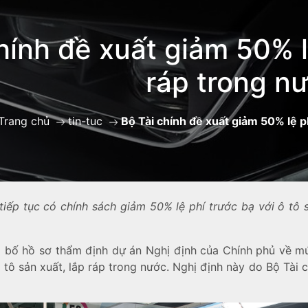
hính đề xuất giảm 50% l
ráp trong n
Trang chủ
tin-tuc
Bộ Tài chính đề xuất giảm 50% lệ ph
tiếp tục có chính sách giảm 50% lệ phí trước bạ với ô tô 
 bố hồ sơ thẩm định dự án Nghị định của Chính phủ về mứ
ô tô sản xuất, lắp ráp trong nước. Nghị định này do Bộ Tài 