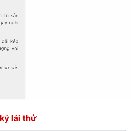
ô tô sản
gày nghị
 đãi kép
ượng với
bánh các
ký lái thử