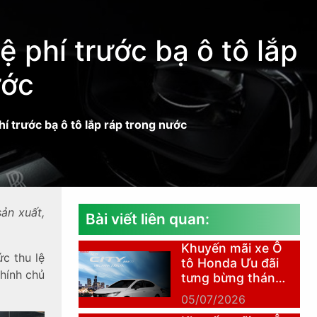
ệ phí trước bạ ô tô lắp
ước
í trước bạ ô tô lắp ráp trong nước
sản xuất,
Bài viết liên quan:
Khuyến mãi xe Ô
c thu lệ
tô Honda Ưu đãi
chính chủ
tưng bừng tháng
7
05/07/2026