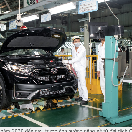
ừ năm 2020 đến nay, trước ảnh hưởng nặng nề từ đại dịch C