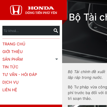
Bộ Tài c
TRANG CHỦ
GIỚI THIỆU
SẢN PHẨM
TIN TỨC
Bộ Tài chính đề xuất 
TƯ VẤN - HỎI ĐÁP
lắp ráp trong nước.
DỊCH VỤ
Bộ Tư pháp vừa công
LIÊN HỆ
phí trước bạ đối với 
trì soạn thảo.