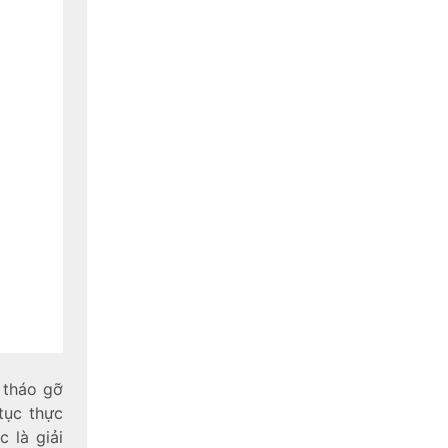
 tháo gỡ
tục thực
 là giải