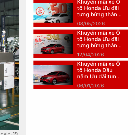
Khuyến mãi xe Ô
tô Honda Ưu đãi
tưng bừng tháng
5
08/05/2026
Khuyến mãi xe Ô
tô Honda Ưu đãi
tưng bừng tháng
4
12/04/2026
Khuyến mãi xe Ô
tô Honda Đầu
năm Ưu đãi tưng
bừng
06/01/2026
ovid-19,