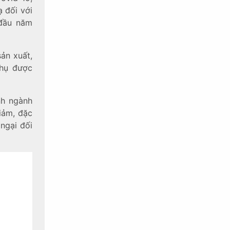
 đối với
 đầu năm
ản xuất,
thụ được
nh ngành
iảm, đặc
ngại đối