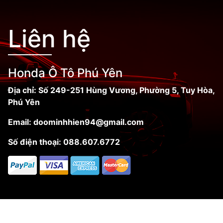
Liên hệ
Honda Ô Tô Phú Yên
Địa chỉ: Số 249-251 Hùng Vương, Phường 5, Tuy Hòa,
Phú Yên
Email:
doominhhien94@gmail.com
Số điện thoại:
088.607.6772